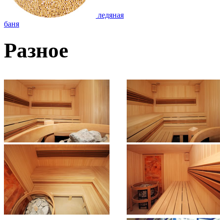
ледяная
баня
Разное