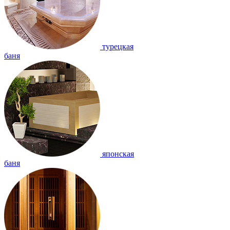
турецкая
баня
японская
баня