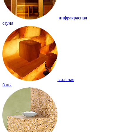
инфракрасная
сауна
соляная
баня