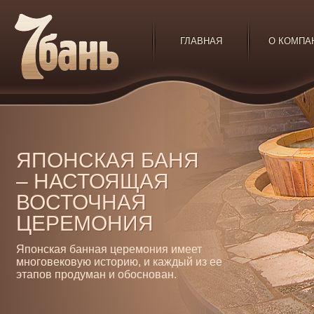
ГЛАВНАЯ
О КОМПА
ЯПОНСКАЯ БАНЯ
– НАСТОЯЩАЯ
ВОСТОЧНАЯ
ЦЕРЕМОНИЯ
Японская банная церемония имеет
многовековую историю, и каждый из ее
этапов продуман и обоснован.